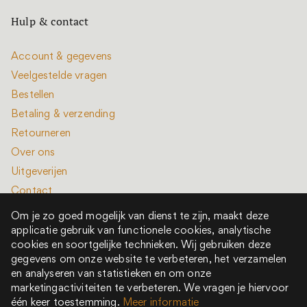
Hulp & contact
Account & gegevens
Veelgestelde vragen
Bestellen
Betaling & verzending
Retourneren
Over ons
Uitgeverijen
Contact
Om je zo goed mogelijk van dienst te zijn, maakt deze
applicatie gebruik van functionele cookies, analytische
cookies en soortgelijke technieken. Wij gebruiken deze
gegevens om onze website te verbeteren, het verzamelen
en analyseren van statistieken en om onze
Alle rechten voorbehouden © 2022 - 2026
marketingactiviteiten te verbeteren. We vragen je hiervoor
Het is een boek is onderdeel van New Book Collective
één keer toestemming.
Meer informatie