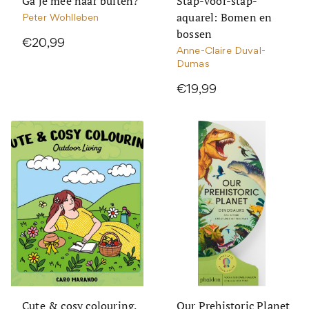
Ga je mee naar buiten?
Stap-voor-stap-
aquarel: Bomen en
Peter Wohlleben
bossen
€20,99
Anne-Claire Duval-
Dumas
€19,99
Cute & cosy colouring.
Our Prehistoric Planet