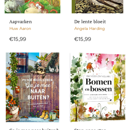
Aapvarken
De lente bloeit
Huw Aaron
Angela Harding
€15,99
€15,99