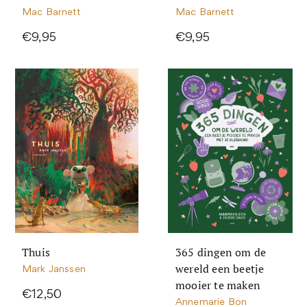
Mac Barnett
Mac Barnett
€9,95
€9,95
Thuis
365 dingen om de
wereld een beetje
Mark Janssen
mooier te maken
€12,50
Annemarie Bon