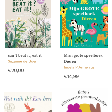
can’t beat it, eat it
Mijn grote speelboek
Dieren
Suzanne de Boer
Ingela P Arrhenius
€20,00
€14,99