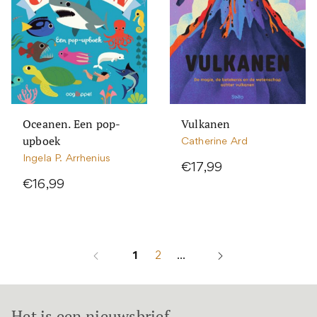
Oceanen. Een pop-
Vulkanen
upboek
Catherine Ard
Ingela P. Arrhenius
€17,99
€16,99
1
2
...
Het is een nieuwsbrief