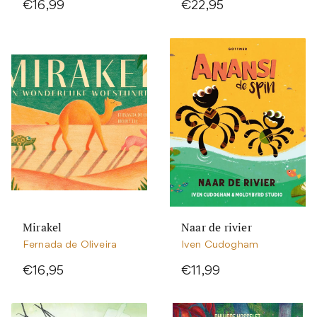
€16,99
€22,95
Mirakel
Naar de rivier
Fernada de Oliveira
Iven Cudogham
€16,95
€11,99