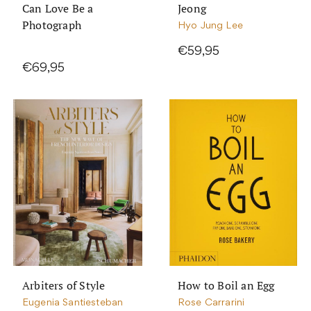
Can Love Be a
Jeong
Photograph
Hyo Jung Lee
€59,95
€69,95
Arbiters of Style
How to Boil an Egg
Eugenia Santiesteban
Rose Carrarini