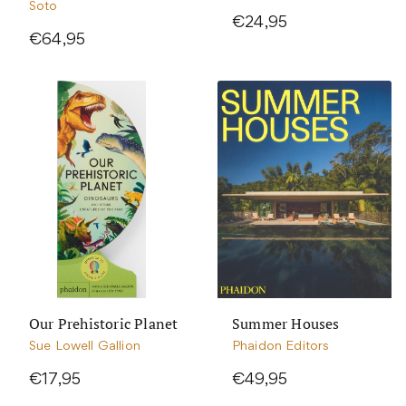
Soto
€24,95
€64,95
Our Prehistoric Planet
Summer Houses
Sue Lowell Gallion
Phaidon Editors
€17,95
€49,95