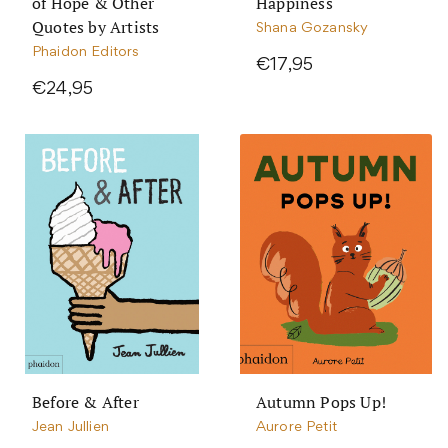
of Hope & Other
Happiness
Quotes by Artists
Shana Gozansky
Phaidon Editors
€17,95
€24,95
Before & After
Autumn Pops Up!
Jean Jullien
Aurore Petit