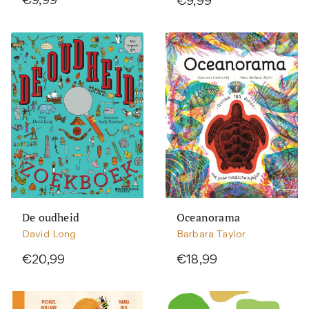
€9,99
€9,99
De oudheid
Oceanorama
David Long
Barbara Taylor
€20,99
€18,99