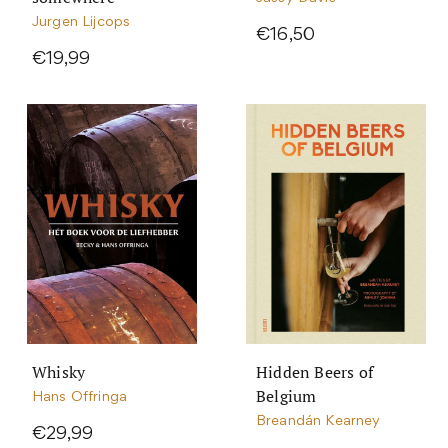
Jurgen Lijcops
€16,50
€19,99
Whisky
Hidden Beers of
Belgium
Hans Offringa
Breandán Kearney
€29,99