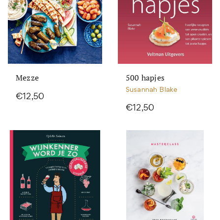
Mezze
500 hapjes
Susannah Blake
€12,50
€12,50