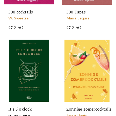
500 cocktails
500 Tapas
W. Sweetser
Maria Segura
€12,50
€12,50
It's 5 o'clock
Zonnige zomercocktails
somewhere
Jassy Davis