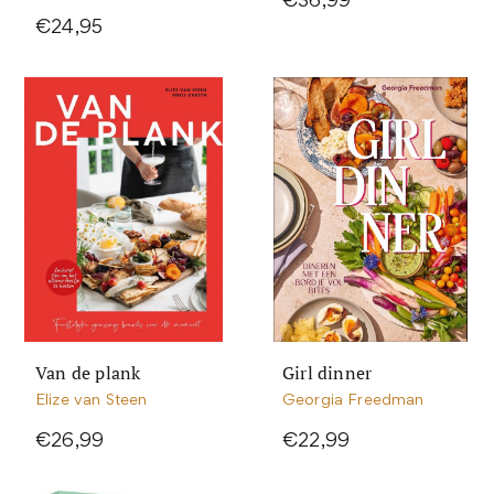
€36,99
€24,95
Van de plank
Girl dinner
Elize van Steen
Georgia Freedman
€26,99
€22,99