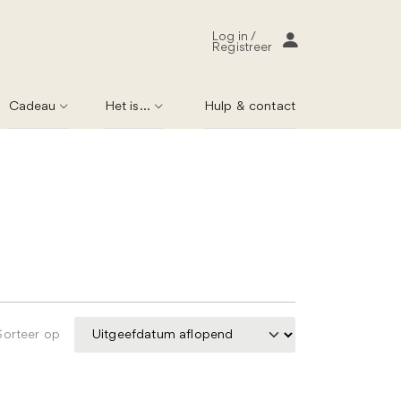
Log in /
Registreer
Cadeau
Het is...
Hulp & contact
Sorteer op