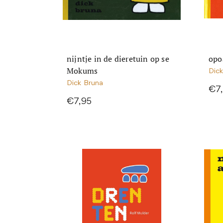
nijntje in de dieretuin op se
opo
Mokums
Dic
Dick Bruna
€7
€7,95