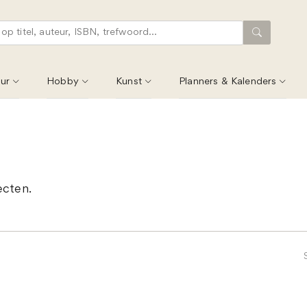
ur
Hobby
Kunst
Planners & Kalenders
ecten.