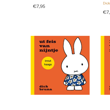
Dic
€7,95
€7