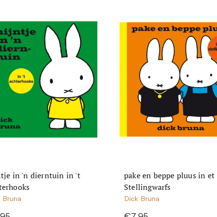
tje in 'n dierntuin in 't
pake en beppe pluus in et
terhooks
Stellingwarfs
k Bruna
Dick Bruna