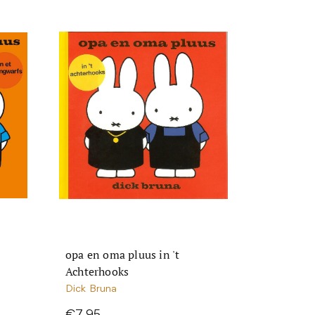
opa en oma pluus in 't
Achterhooks
Dick Bruna