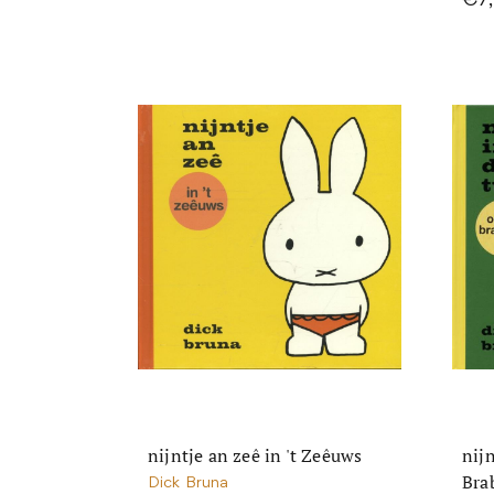
€7
nijntje an zeê in 't Zeêuws
nijn
Bra
Dick Bruna