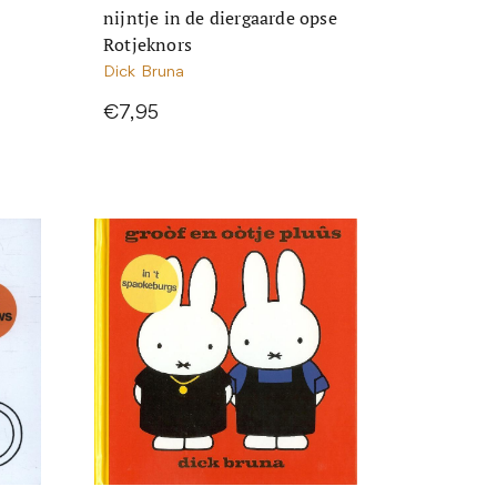
nijntje in de diergaarde opse
Rotjeknors
Dick Bruna
€7,95