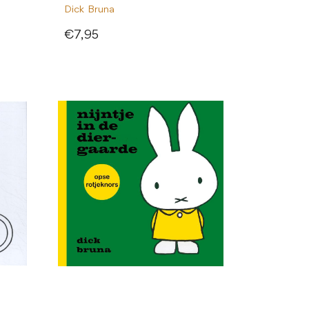
Dick Bruna
€7,95