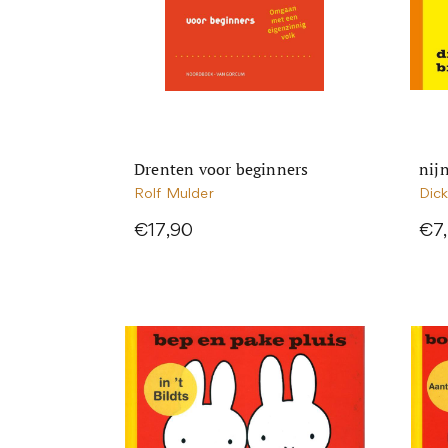
Drenten voor beginners
nij
Rolf Mulder
Dic
€17,90
€7