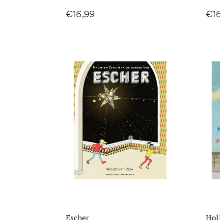
€16,99
€1
Escher
Hol