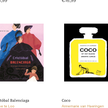
6,99
€16,99
stóbal Balenciaga
Coco
ne te Loo
Annemarie van Haeringen