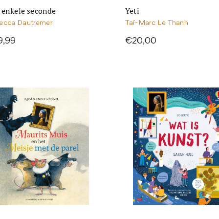
 enkele seconde
Yeti
ecca Dautremer
Taï-Marc Le Thanh
9,99
€20,00