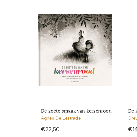
De zoete smaak van kersenrood
De k
Agnès De Lestrade
Dre
€22,50
€1