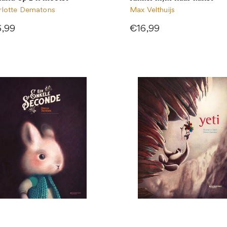
rlotte Dematons
Max Velthuijs
6,99
€16,99