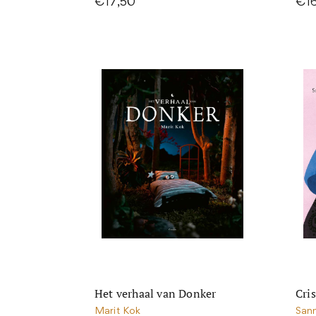
€17,50
€1
Het verhaal van Donker
Cri
Marit Kok
San