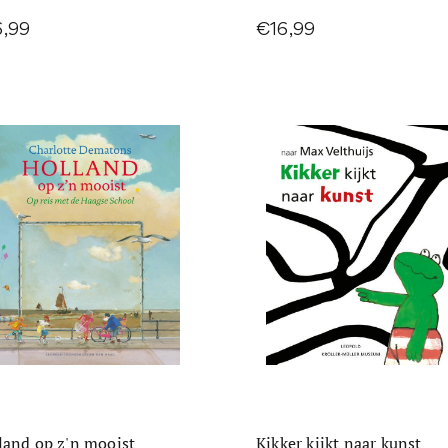
6,99
€16,99
land op z'n mooist
Kikker kijkt naar kunst