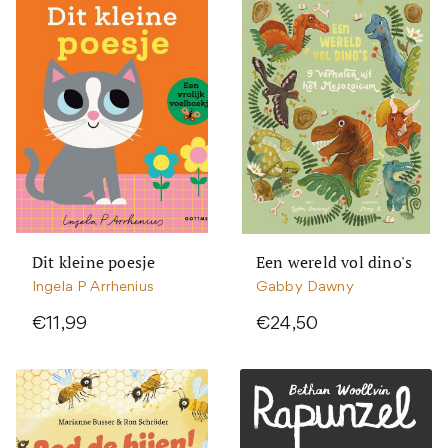
Dit kleine poesje
Een wereld vol dino's
Ingela P Arrhenius
Gabby Dawny
€11,99
€24,50