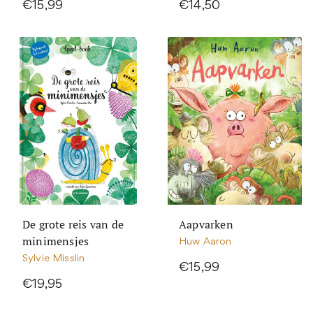
€15,99
€14,50
De grote reis van de
Aapvarken
minimensjes
Huw Aaron
Sylvie Misslin
€15,99
€19,95