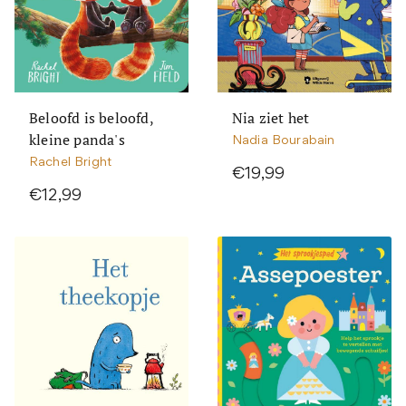
Beloofd is beloofd,
Nia ziet het
kleine panda's
Nadia Bourabain
Rachel Bright
€19,99
€12,99