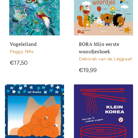
Vogeleiland
BORA Mijn eerste
woordjesboek
Peggy Nille
Deborah van de Leijgraaf
€17,50
€19,99