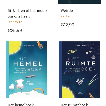
Jij & ik en al het moois
Weirdo
om ons heen
Zadie Smith
Riet Wille
€12,99
€25,99
Het hemelboek
Het ruimteboek