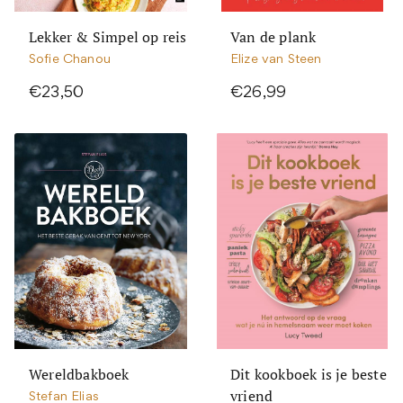
Lekker & Simpel op reis
Van de plank
Sofie Chanou
Elize van Steen
€23,50
€26,99
Wereldbakboek
Dit kookboek is je beste
vriend
Stefan Elias