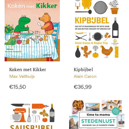
Koken met Kikker
Kipbijbel
Max Velthuijs
Alain Caron
€15,50
€36,99