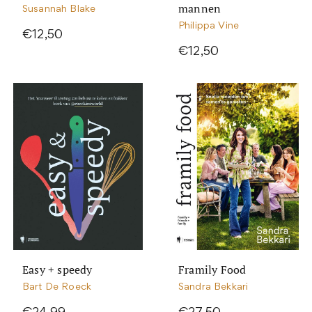
mannen
Susannah Blake
Philippa Vine
€12,50
€12,50
Easy + speedy
Framily Food
Bart De Roeck
Sandra Bekkari