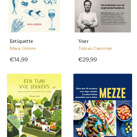
Eetiquette
Voer
Mara Grimm
Tobias Camman
€14,99
€29,99