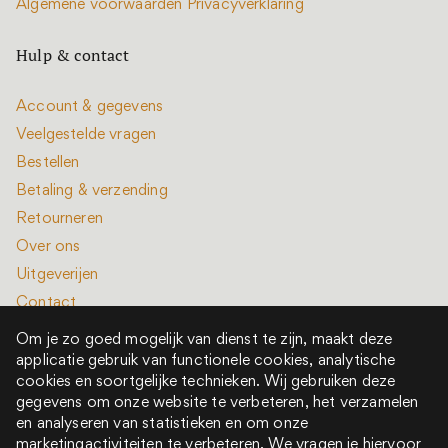
Algemene voorwaarden
Privacyverklaring
Hulp & contact
Account & gegevens
Veelgestelde vragen
Bestellen
Betaling & verzending
Retourneren
Over ons
Uitgeverijen
Contact
Om je zo goed mogelijk van dienst te zijn, maakt deze
applicatie gebruik van functionele cookies, analytische
cookies en soortgelijke technieken. Wij gebruiken deze
gegevens om onze website te verbeteren, het verzamelen
en analyseren van statistieken en om onze
Alle rechten voorbehouden © 2022 - 2026
marketingactiviteiten te verbeteren. We vragen je hiervoor