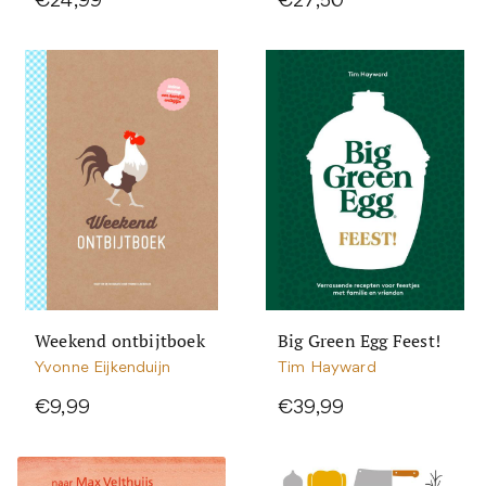
€24,99
€27,50
Weekend ontbijtboek
Big Green Egg Feest!
Yvonne Eijkenduijn
Tim Hayward
€9,99
€39,99