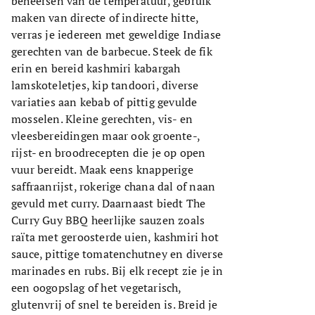
beheersen van de temperatuur, gebruik
maken van directe of indirecte hitte,
verras je iedereen met geweldige Indiase
gerechten van de barbecue. Steek de fik
erin en bereid kashmiri kabargah
lamskoteletjes, kip tandoori, diverse
variaties aan kebab of pittig gevulde
mosselen. Kleine gerechten, vis- en
vleesbereidingen maar ook groente-,
rijst- en broodrecepten die je op open
vuur bereidt. Maak eens knapperige
saffraanrijst, rokerige chana dal of naan
gevuld met curry. Daarnaast biedt The
Curry Guy BBQ heerlijke sauzen zoals
raïta met geroosterde uien, kashmiri hot
sauce, pittige tomatenchutney en diverse
marinades en rubs. Bij elk recept zie je in
een oogopslag of het vegetarisch,
glutenvrij of snel te bereiden is. Breid je