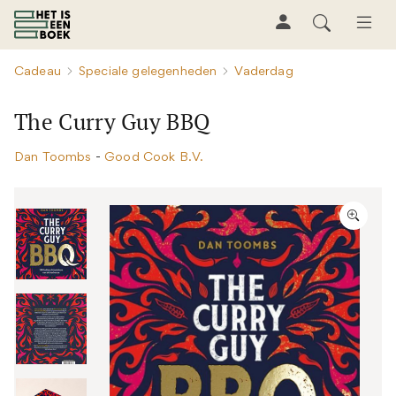
Cadeau
Speciale gelegenheden
Vaderdag
The Curry Guy BBQ
Dan Toombs
-
Good Cook B.V.