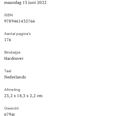
maandag 13 juni 2022
ISBN
9789461432766
Aantal pagina’s
176
Bindwijze
Hardcover
Taal
Nederlands
Afmeting
23,2 x 18,3 x 2,2 cm
Gewicht
679gr