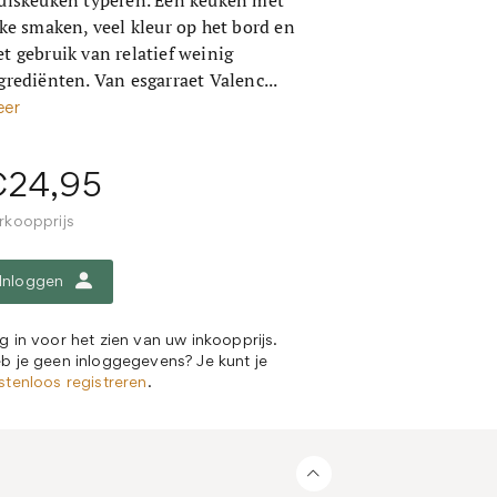
uiskeuken typeren. Een keuken met
jke smaken, veel kleur op het bord en
t gebruik van relatief weinig
grediënten. Van esgarraet Valenc...
er
€24,95
rkoopprijs
Inloggen
g in voor het zien van uw inkoopprijs.
b je geen inloggegevens? Je kunt je
stenloos registreren
.