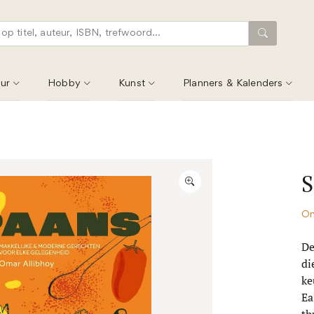
ur
Hobby
Kunst
Planners & Kalenders
S
Om
De
di
ke
Ea