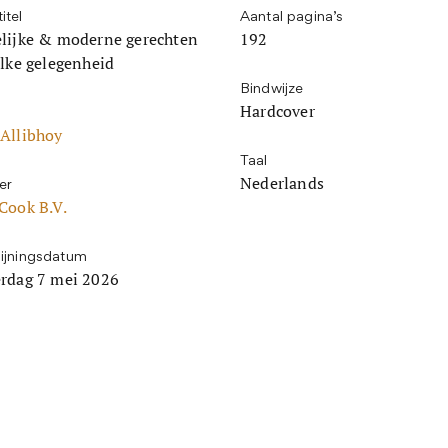
itel
Aantal pagina’s
lijke & moderne gerechten
192
elke gelegenheid
Bindwijze
Hardcover
Allibhoy
Taal
Nederlands
er
Cook B.V.
ijningsdatum
rdag 7 mei 2026