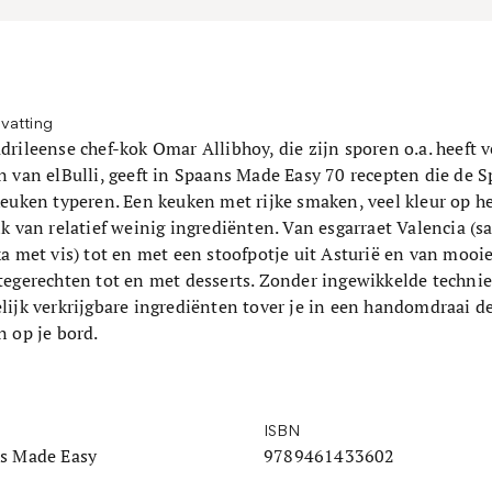
vatting
rileense chef-kok Omar Allibhoy, die zijn sporen o.a. heeft 
n van elBulli, geeft in Spaans Made Easy 70 recepten die de 
keuken typeren. Een keuken met rijke smaken, veel kleur op h
k van relatief weinig ingrediënten. Van esgarraet Valencia (s
a met vis) tot en met een stoofpotje uit Asturië en van mooi
tegerechten tot en met desserts. Zonder ingewikkelde techni
lijk verkrijgbare ingrediënten tover je in een handomdraai d
 op je bord.
ISBN
s Made Easy
9789461433602