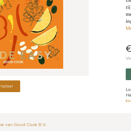
th
ri
me
in
Me
Ve
emplaar
Lo
He
ko
er van Good Cook B.V.