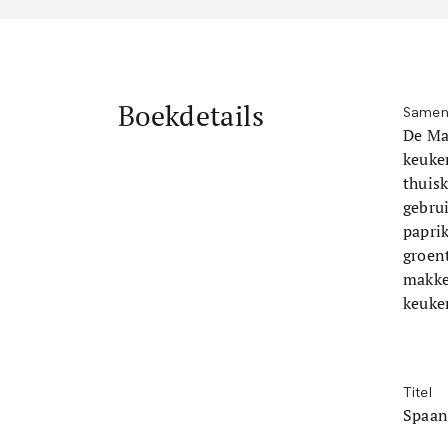
Boekdetails
Samen
De Mad
keuke
thuis
gebrui
paprik
groen
makke
keuken
Titel
Spaan