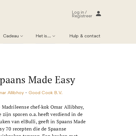
Log in /
Registreer
Cadeau
Het is...
Hulp & contact
paans Made Easy
ar Allibhoy
-
Good Cook B.V.
 Madrileense chef-kok Omar Allibhoy,
e zijn sporen o.a. heeft verdiend in de
uken van elBulli, geeft in Spaans Made
sy 70 recepten die de Spaanse