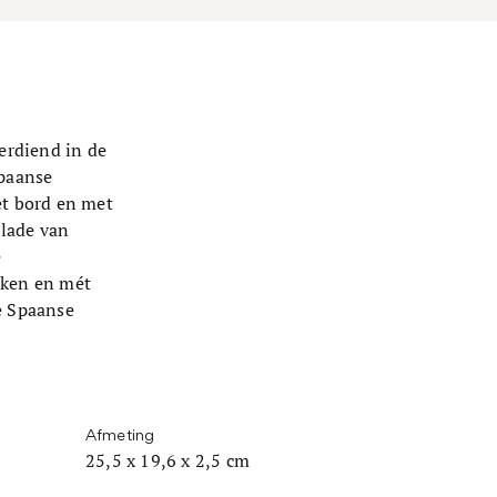
verdiend in de
Spaanse
et bord en met
alade van
e
eken en mét
e Spaanse
Afmeting
25,5 x 19,6 x 2,5 cm