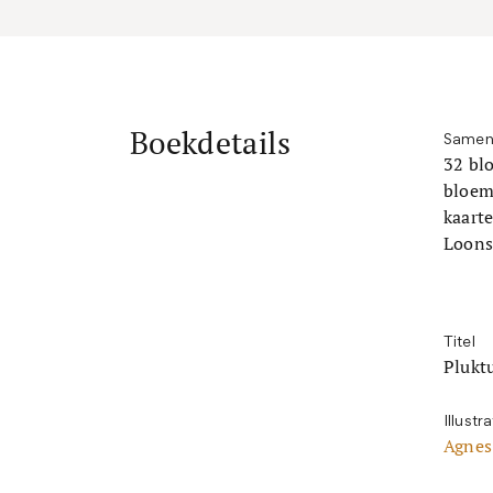
Boekdetails
Samen
32 bl
bloem
kaarte
Loons
Titel
Plukt
Illustr
Agnes