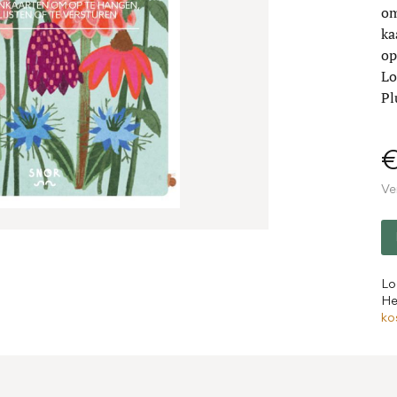
om
ka
op
Lo
Pl
€
Ve
Lo
He
ko