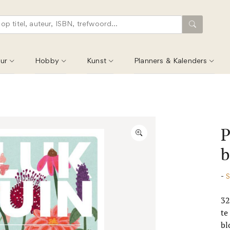
ur
Hobby
Kunst
Planners & Kalenders
P
b
-
S
32
te
bl