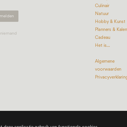
Culinair
Natuur
Hobby & Kunst
Planners & Kale
t niemand
Cadeau
Het is...
Algemene
voorwaarden
Privacyverklarin
den © 2022 - 2026
deel van New Book Collective