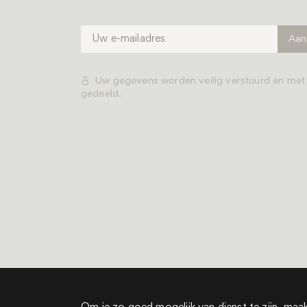
Uw gegevens worden veilig verstuurd en me
gedeeld.
Alle rechten voorbehou
Het is een boek is onder