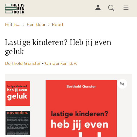
Het is...
Een kleur
Rood
Lastige kinderen? Heb jij even
geluk
Berthold Gunster
-
Omdenken B.V.