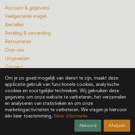
Account & gegevens
Veelgestelde vragen
Bestellen
Betaling & verzending
Retourneren
Over ons
Uitgeverijen
Contact
Om je zo goed mogelijk van dienst te zijn, maakt deze
applicatie gebruik van functionele cookies, analytische
cookies en soortgelijke technieken. Wij gebruiken deze
gegevens om onze website te verbeteren, het verzamelen
en analyseren van statistieken en om onze
Alle rechten voorbehouden © 2022 - 2026
marketingactiviteiten te verbeteren. We vragen je hiervoor
Het is een boek is onderdeel van New Book Collective
één keer toestemming.
Meer informatie
Akkoord
Afwijzen
Volg ons op Instagram