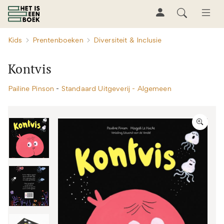
Kids
Prentenboeken
Diversiteit & Inclusie
Kontvis
Pailine Pinson
-
Standaard Uitgeverij - Algemeen