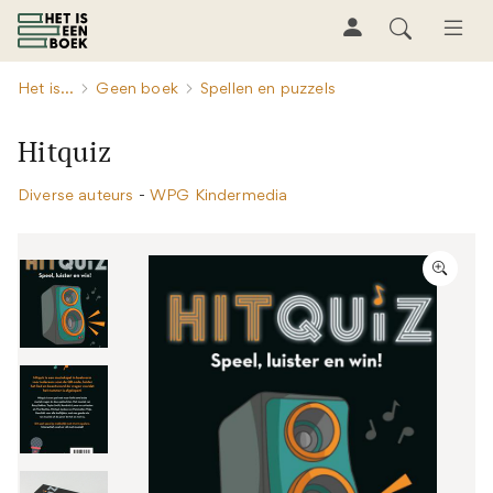
Het is...
Geen boek
Spellen en puzzels
Hitquiz
Diverse auteurs
-
WPG Kindermedia