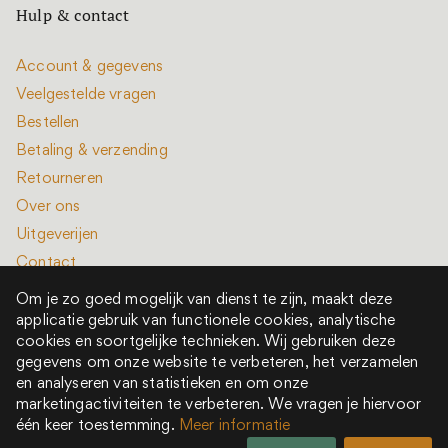
Hulp & contact
Account & gegevens
Veelgestelde vragen
Bestellen
Betaling & verzending
Retourneren
Over ons
Uitgeverijen
Contact
Om je zo goed mogelijk van dienst te zijn, maakt deze
applicatie gebruik van functionele cookies, analytische
cookies en soortgelijke technieken. Wij gebruiken deze
gegevens om onze website te verbeteren, het verzamelen
en analyseren van statistieken en om onze
Alle rechten voorbehouden © 2022 - 2026
marketingactiviteiten te verbeteren. We vragen je hiervoor
Het is een boek is onderdeel van New Book Collective
één keer toestemming.
Meer informatie