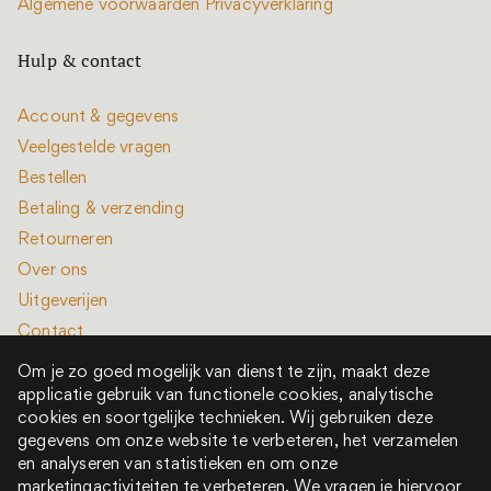
Algemene voorwaarden
Privacyverklaring
Hulp & contact
Account & gegevens
Veelgestelde vragen
Bestellen
Betaling & verzending
Retourneren
Over ons
Uitgeverijen
Contact
Om je zo goed mogelijk van dienst te zijn, maakt deze
applicatie gebruik van functionele cookies, analytische
cookies en soortgelijke technieken. Wij gebruiken deze
gegevens om onze website te verbeteren, het verzamelen
en analyseren van statistieken en om onze
Alle rechten voorbehouden © 2022 - 2026
marketingactiviteiten te verbeteren. We vragen je hiervoor