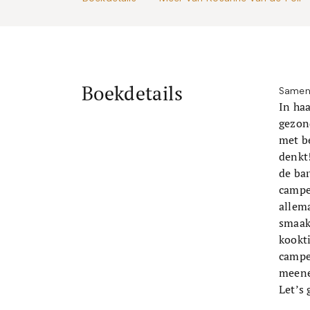
Boekdetails
Samen
In ha
gezond
met be
denkt!
de ba
camper
allem
smaak.
kookti
camper
meene
Let’s 