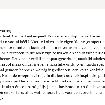
vatting
ar boek Camperkeuken geeft Rosanne je volop inspiratie om m
 en vooral héél lekker te koken in je eigen kleine (camper)k
perkte ruimte en faciliteiten kun je verrassend veel — veel m
 Alle recepten in dit boek zijn te maken op één of twee pitjes
rbecue. Denk aan heerlijke eenpansgerechten, maaltijdsalades
proof pizza of lasagne, en smakelijke ontbijt- en lunchrecep
aal gemeen hebben? Weinig ingrediënten, een korte kooktijd
 Naast de recepten vind je in dit boek ook reisinspiratie, pra
ps voor on the road, een overzicht met de must-haves voor in
keuken én een handig lijstje met basisproducten die je vanu
men. Kortom: alles wat je nodig hebt voor een zorgeloze, sma
go!