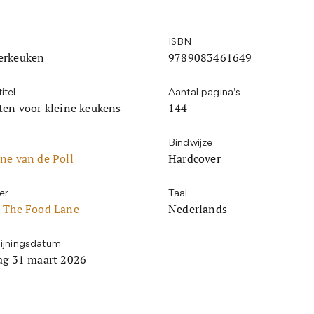
ISBN
erkeuken
9789083461649
itel
Aantal pagina’s
ten voor kleine keukens
144
Bindwijze
ne van de Poll
Hardcover
er
Taal
 The Food Lane
Nederlands
ijningsdatum
ag 31 maart 2026