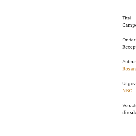
Titel
Camp
Ondert
Recep
Auteur
Rosan
Uitgev
NBC –
Versch
dinsd