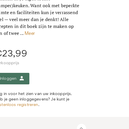
amper)keuken. Want ook met beperkte
imte en faciliteiten kun je verrassend
el — veel meer dan je denkt! Alle
cepten in dit boek zijn te maken op
n of twee ...
Meer
€23,99
rkoopprijs
Inloggen
g in voor het zien van uw inkoopprijs.
b je geen inloggegevens? Je kunt je
stenloos registreren
.