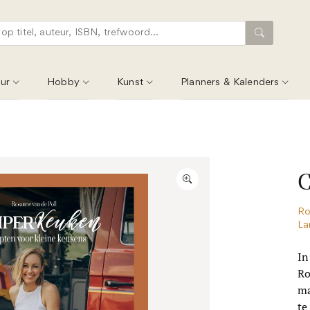
ur
Hobby
Kunst
Planners & Kalenders
Ro
La
In
Ro
ma
te