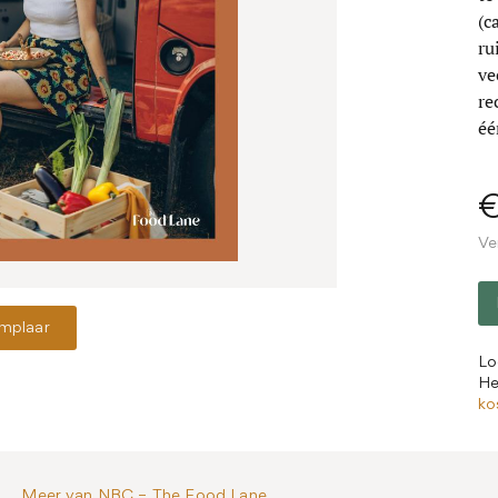
(c
ru
ve
re
éé
Ve
emplaar
Lo
He
ko
Meer van NBC – The Food Lane