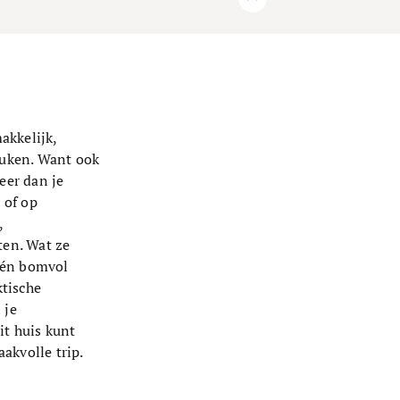
akkelijk,
euken. Want ook
eer dan je
 of op
,
ten. Wat ze
 én bomvol
ktische
 je
it huis kunt
akvolle trip.