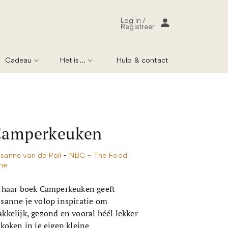
Log in /
Registreer
Cadeau
Het is...
Hulp & contact
Camperkeuken
sanne van de Poll
-
NBC – The Food
ne
 haar boek Camperkeuken geeft
sanne je volop inspiratie om
kkelijk, gezond en vooral héél lekker
 koken in je eigen kleine