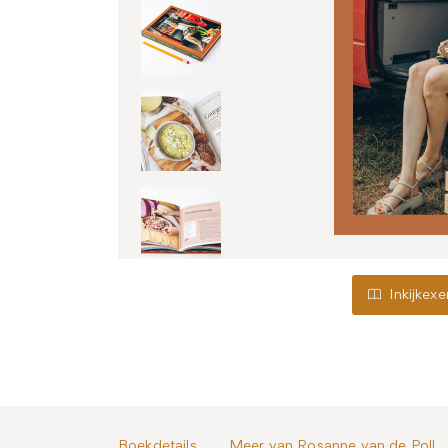
Inkijkex
Boekdetails
Meer van Rosanne van de Poll