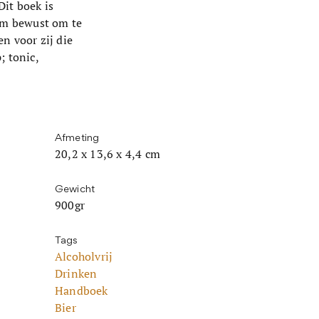
it boek is
 om bewust om te
n voor zij die
; tonic,
Afmeting
20,2 x 13,6 x 4,4 cm
Gewicht
900gr
Tags
Alcoholvrij
Drinken
Handboek
Bier