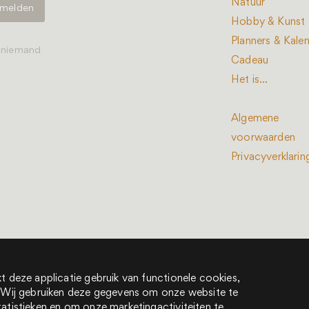
Natuur
Hobby & Kunst
Planners & Kale
t niemand
Cadeau
Het is...
Algemene
voorwaarden
Privacyverklarin
den © 2022 - 2026
deel van New Book Collective
t deze applicatie gebruik van functionele cookies,
n. Wij gebruiken deze gegevens om onze website te
tatistieken en om onze marketingactiviteiten te