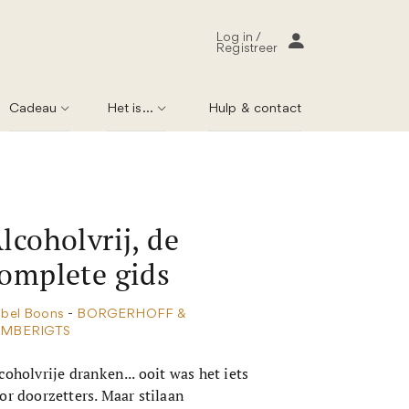
Log in /
Registreer
Cadeau
Het is...
Hulp & contact
lcoholvrij, de
omplete gids
abel Boons
-
BORGERHOFF &
AMBERIGTS
coholvrije dranken... ooit was het iets
or doorzetters. Maar stilaan