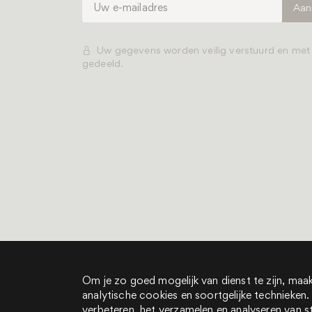
Uw gegevens worden veilig verstuurd en me
gedeeld.
Alle rechten voorbehou
Het is een boek is onder
Om je zo goed mogelijk van dienst te zijn, maak
analytische cookies en soortgelijke technieke
Volg ons op Instagram
verbeteren, het verzamelen en analyseren van s