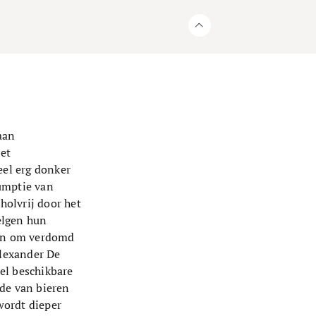
aan
het
eel erg donker
umptie van
holvrij door het
elgen hun
 in om verdomd
Alexander De
el beschikbare
nde van bieren
 wordt dieper