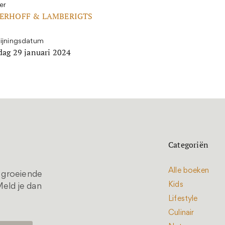
er
ERHOFF & LAMBERIGTS
ijningsdatum
ag 29 januari 2024
Categoriën
Alle boeken
t groeiende
Kids
eld je dan
Lifestyle
Culinair