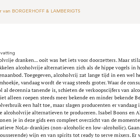
r van BORGERHOFF & LAMBERIGTS
vatting
lvrije dranken... ooit was het iets voor doorzetters. Maar stil
kelen alcoholvrije alternatieven zich als de hippe vogels in 
naanbod. Toegegeven, alcoholvrij zat lange tijd in een wel h
mhoekje, vandaag wordt de vraag steeds groter. Waar de cons
l al decennia tanende is, schieten de verkoopscijfers van alco
Niet alleen roepen steeds meer bekende en minder bekende B
olverbruik een halt toe, maar slagen producenten er vandaag
e alcoholvrije alternatieven te produceren. Isabel Boons en 
tonen je in deze gids een compleet overzicht van de momente
tatieve NoLo-drankjes (non-alcoholic en low-alcoholic). Gaa
ousserende) wijn en van spirits tot ready to serve mixers. Er