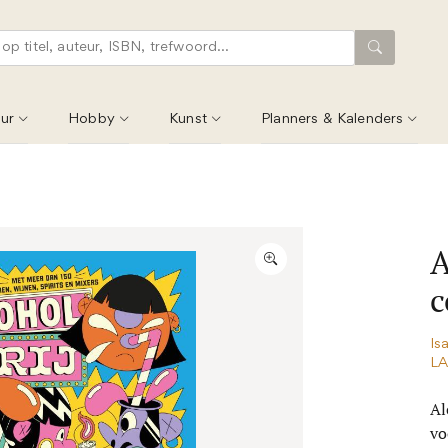
ur
Hobby
Kunst
Planners & Kalenders
A
c
Is
L
Al
vo