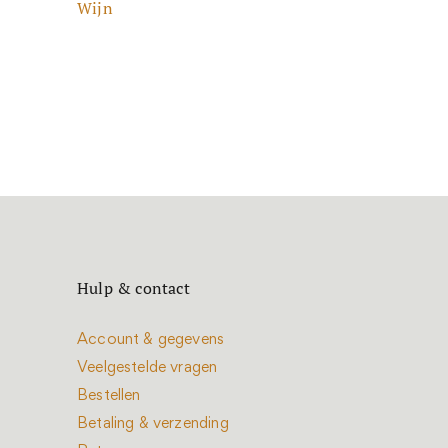
Wijn
Hulp & contact
Account & gegevens
Veelgestelde vragen
Bestellen
Betaling & verzending