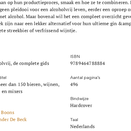
aan op hun productieproces, smaak en hoe ze te combineren. D
 geen pleidooi voor een alcoholvrij leven, eerder een oproep
et alcohol. Maar bovenal wil het een compleet overzicht geve
k zijn naar een lekker alternatief voor hun ultieme gin &amp
ete streekbier of verfrissend wijntje.
ISBN
lvrij, de complete gids
9789464788884
itel
Aantal pagina’s
eer dan 150 bieren, wijnen,
496
s en mixers
Bindwijze
Hardcover
l Boons
nder De Beck
Taal
Nederlands