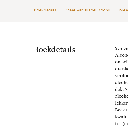
Boekdetails
Meer van Isabel Boons
Mee
Boekdetails
Samen
Alcoho
ontwik
dranke
verdo
alcoho
dak. 
alcoh
lekker
Beck 
kwali
tot (m