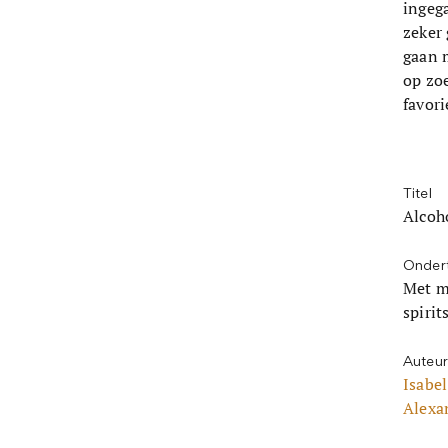
ingeg
zeker
gaan m
op zoe
favori
Titel
Alcoho
Ondert
Met m
spirit
Auteur
Isabe
Alexa