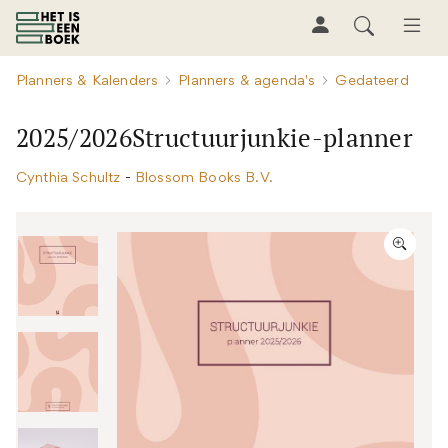
Planners & Kalenders
Planners & agenda's
Gedateerd
2025/2026Structuurjunkie-planner
Cynthia Schultz
-
Blossom Books B.V.