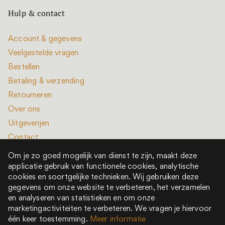
Hulp & contact
Account & gegevens
Veelgestelde vragen
Bestellen
Betaling & verzending
Retourneren
Over ons
Uitgeverijen
Contact
Om je zo goed mogelijk van dienst te zijn, maakt deze
applicatie gebruik van functionele cookies, analytische
cookies en soortgelijke technieken. Wij gebruiken deze
gegevens om onze website te verbeteren, het verzamelen
en analyseren van statistieken en om onze
Alle rechten voorbehouden © 2022 - 2026
marketingactiviteiten te verbeteren. We vragen je hiervoor
Het is een boek is onderdeel van New Book Collective
één keer toestemming.
Meer informatie