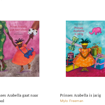
nses Arabella gaat naar
Prinses Arabella is jarig
ool
Mylo Freeman