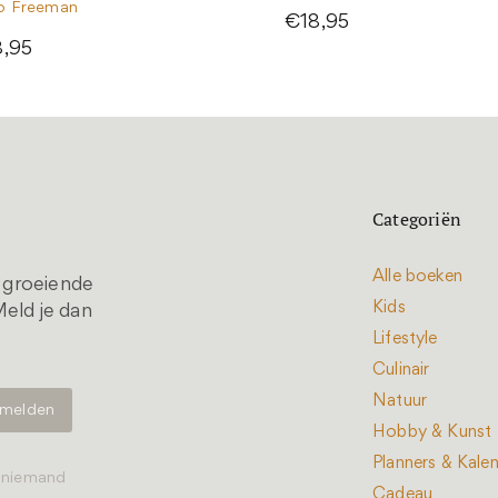
o Freeman
€18,95
8,95
Categoriën
Alle boeken
t groeiende
Kids
eld je dan
Lifestyle
Culinair
Natuur
Hobby & Kunst
Planners & Kale
t niemand
Cadeau