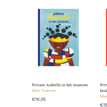
Prinses Arabella in het museum
Pri
keu
Mylo Freeman
Myl
€18,95
€1