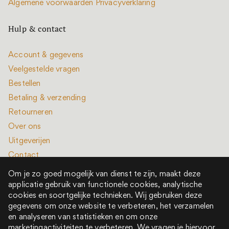
Algemene voorwaarden
Privacyverklaring
Hulp & contact
Account & gegevens
Veelgestelde vragen
Bestellen
Betaling & verzending
Retourneren
Over ons
Uitgeverijen
Contact
Om je zo goed mogelijk van dienst te zijn, maakt deze
applicatie gebruik van functionele cookies, analytische
cookies en soortgelijke technieken. Wij gebruiken deze
gegevens om onze website te verbeteren, het verzamelen
en analyseren van statistieken en om onze
Alle rechten voorbehouden © 2022 - 2026
marketingactiviteiten te verbeteren. We vragen je hiervoor