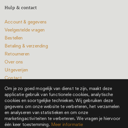
Hulp & contact
Account & gegevens
Veelgestelde vragen
Bestellen
Betaling & verzending
Retourneren
Over ons
Uitgeverijen
Contact
Om je zo goed mogelijk van dienst te zijn, maakt deze
applicatie gebruik van functionele cookies, analytische
cookies en soortgelijke technieken. Wij gebruiken deze
gegevens om onze website te verbeteren, het verzamelen
en analyseren van statistieken en om onze
Alle rechten voorbehouden © 2022 - 2026
marketingactiviteiten te verbeteren. We vragen je hiervoor
Het is een boek is onderdeel van New Book Collective
één keer toestemming.
Meer informatie