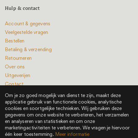
Hulp & contact
Account & gegevens
Veelgestelde vragen
Bestellen
Betaling & verzending
Retourneren
Over ons
Uitgeverijen
Contact
Om je zo goed mogelijk van dienst te zijn, maakt deze
applicatie gebruik van functionele cookies, analytische
cookies en soortgelijke technieken. Wij gebruiken deze
gegevens om onze website te verbeteren, het verzamelen
en analyseren van statistieken en om onze
Alle rechten voorbehouden © 2022 - 2026
marketingactiviteiten te verbeteren. We vragen je hiervoor
Het is een boek is onderdeel van New Book Collective
één keer toestemming.
Meer informatie