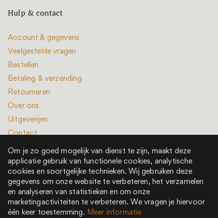
Hulp & contact
Account & gegevens
Veelgestelde vragen
Bestellen
Betaling & verzending
Retourneren
Over ons
Uitgeverijen
Contact
Om je zo goed mogelijk van dienst te zijn, maakt deze
applicatie gebruik van functionele cookies, analytische
cookies en soortgelijke technieken. Wij gebruiken deze
gegevens om onze website te verbeteren, het verzamelen
en analyseren van statistieken en om onze
Alle rechten voorbehouden © 2022 - 2026
marketingactiviteiten te verbeteren. We vragen je hiervoor
Het is een boek is onderdeel van New Book Collective
één keer toestemming.
Meer informatie