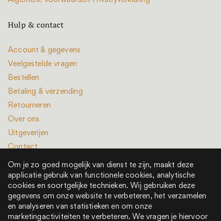
Algemene voorwaarden
Privacyverklaring
Hulp & contact
Account & gegevens
Veelgestelde vragen
Bestellen
Betaling & verzending
Retourneren
Over ons
Uitgeverijen
Contact
Om je zo goed mogelijk van dienst te zijn, maakt deze
applicatie gebruik van functionele cookies, analytische
cookies en soortgelijke technieken. Wij gebruiken deze
gegevens om onze website te verbeteren, het verzamelen
en analyseren van statistieken en om onze
Alle rechten voorbehouden © 2022 - 2026
marketingactiviteiten te verbeteren. We vragen je hiervoor