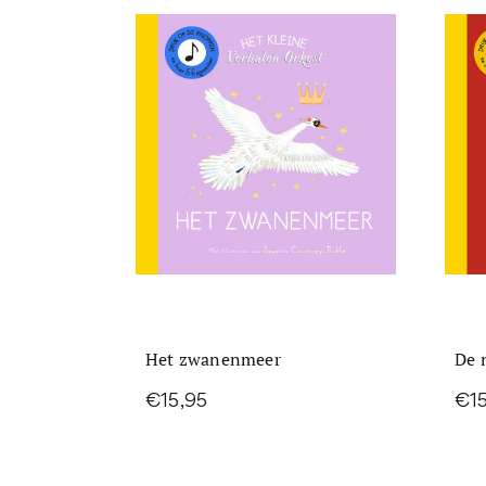
Het zwanenmeer
De 
€15,95
€15