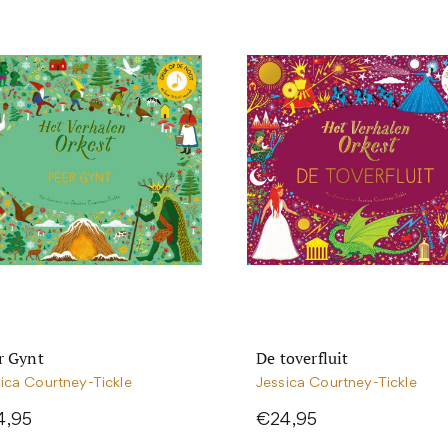
r Gynt
De toverfluit
ica Courtney-Tickle
Jessica Courtney-Tickle
4,95
€24,95