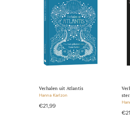
Verhalen uit Atlantis
Ver
ste
Hanna Karlzon
Han
€21,99
€2