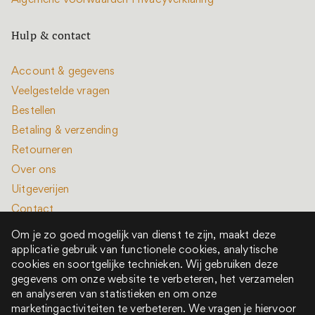
Algemene voorwaarden
Privacyverklaring
Hulp & contact
Account & gegevens
Veelgestelde vragen
Bestellen
Betaling & verzending
Retourneren
Over ons
Uitgeverijen
Contact
Om je zo goed mogelijk van dienst te zijn, maakt deze
applicatie gebruik van functionele cookies, analytische
cookies en soortgelijke technieken. Wij gebruiken deze
gegevens om onze website te verbeteren, het verzamelen
en analyseren van statistieken en om onze
Alle rechten voorbehouden © 2022 - 2026
marketingactiviteiten te verbeteren. We vragen je hiervoor