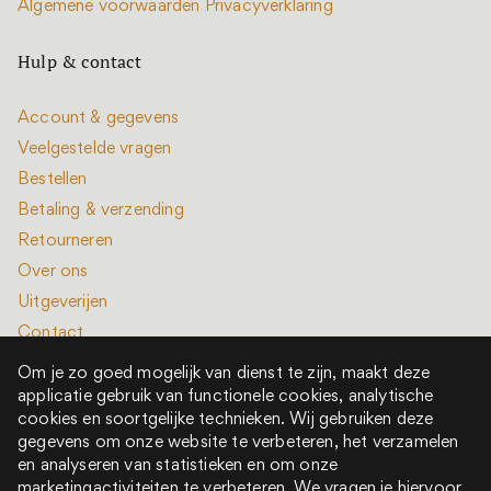
Algemene voorwaarden
Privacyverklaring
Hulp & contact
Account & gegevens
Veelgestelde vragen
Bestellen
Betaling & verzending
Retourneren
Over ons
Uitgeverijen
Contact
Om je zo goed mogelijk van dienst te zijn, maakt deze
applicatie gebruik van functionele cookies, analytische
cookies en soortgelijke technieken. Wij gebruiken deze
gegevens om onze website te verbeteren, het verzamelen
en analyseren van statistieken en om onze
Alle rechten voorbehouden © 2022 - 2026
marketingactiviteiten te verbeteren. We vragen je hiervoor