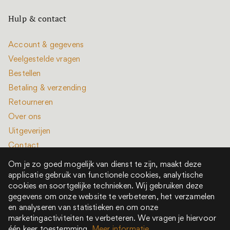
Hulp & contact
Account & gegevens
Veelgestelde vragen
Bestellen
Betaling & verzending
Retourneren
Over ons
Uitgeverijen
Contact
Om je zo goed mogelijk van dienst te zijn, maakt deze
applicatie gebruik van functionele cookies, analytische
cookies en soortgelijke technieken. Wij gebruiken deze
gegevens om onze website te verbeteren, het verzamelen
en analyseren van statistieken en om onze
Alle rechten voorbehouden © 2022 - 2026
marketingactiviteiten te verbeteren. We vragen je hiervoor
Het is een boek is onderdeel van New Book Collective
één keer toestemming.
Meer informatie