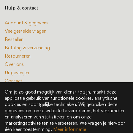
Hulp & contact
Account & gegevens
Veelgestelde vragen
Bestellen
Betaling & verzending
Retourneren
Over ons
Uitgeverijen
Contact
Om je zo goed mogelijk van dienst te zijn, maakt deze
applicatie gebruik van functionele cookies, analytische
cookies en soortgelijke technieken. Wij gebruiken deze
gegevens om onze website te verbeteren, het verzamelen
en analyseren van statistieken en om onze
Alle rechten voorbehouden © 2022 - 2026
marketingactiviteiten te verbeteren. We vragen je hiervoor
Het is een boek is onderdeel van New Book Collective
één keer toestemming.
Meer informatie