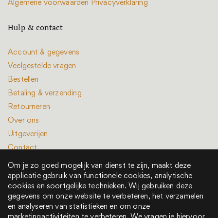
Algemene voorwaarden
Privacyverklaring
Hulp & contact
Account & gegevens
Veelgestelde vragen
Bestellen
Betaling & verzending
Retourneren
Over ons
Uitgeverijen
Contact
Om je zo goed mogelijk van dienst te zijn, maakt deze
applicatie gebruik van functionele cookies, analytische
cookies en soortgelijke technieken. Wij gebruiken deze
gegevens om onze website te verbeteren, het verzamelen
en analyseren van statistieken en om onze
Alle rechten voorbehouden © 2022 - 2026
marketingactiviteiten te verbeteren. We vragen je hiervoor