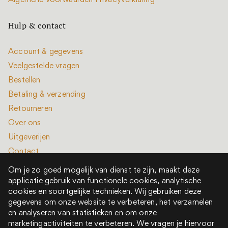
Algemene voorwaarden
Privacyverklaring
Hulp & contact
Account & gegevens
Veelgestelde vragen
Bestellen
Betaling & verzending
Retourneren
Over ons
Uitgeverijen
Contact
Om je zo goed mogelijk van dienst te zijn, maakt deze
applicatie gebruik van functionele cookies, analytische
cookies en soortgelijke technieken. Wij gebruiken deze
gegevens om onze website te verbeteren, het verzamelen
en analyseren van statistieken en om onze
Alle rechten voorbehouden © 2022 - 2026
marketingactiviteiten te verbeteren. We vragen je hiervoor